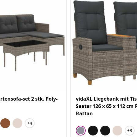
tensofa-set 2 stk. Poly-
vidaXL Liegebank mit Tisc
Seater 126 x 65 x 112 cm 
Rattan
+4
+3