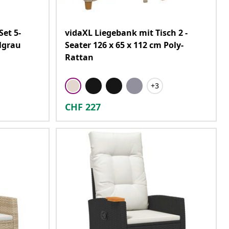
Set 5-
vidaXL Liegebank mit Tisch 2 -
lgrau
Seater 126 x 65 x 112 cm Poly-
Rattan
+3
CHF
227