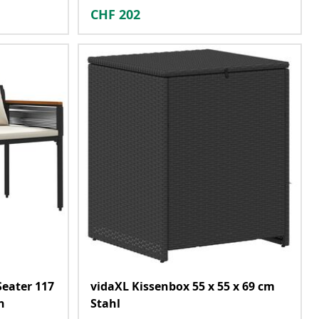
CHF
202
Seater 117
vidaXL Kissenbox 55 x 55 x 69 cm
n
Stahl