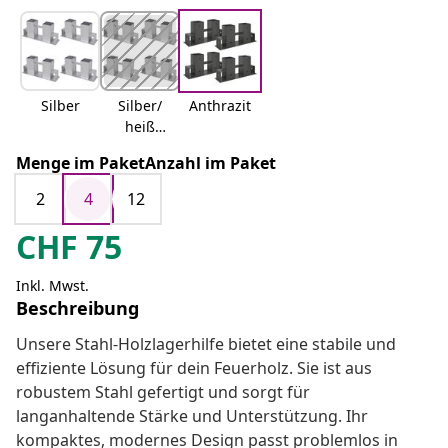
Silber
Silber/
Anthrazit
heiß
getaucht
Menge im PaketAnzahl im Paket
es
verzinkte
2
4
12
s Stahl
CHF
75
Inkl. Mwst.
Beschreibung
Unsere Stahl-Holzlagerhilfe bietet eine stabile und
effiziente Lösung für dein Feuerholz. Sie ist aus
robustem Stahl gefertigt und sorgt für
langanhaltende Stärke und Unterstützung. Ihr
kompaktes, modernes Design passt problemlos in