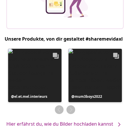
Unsere Produkte, von dir gestaltet #sharemevidaxl
Beitrag
el.et.mel.interieurs
Beitrag
mum3boys2022
veröffentlicht
veröffentlicht
von
von
Hier erfährst du, wie du Bilder hochladen kannst