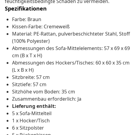
feuchtigkeitsbedingte Schäden zu vermeiden.
Spezifikationen
Farbe: Braun
Kissen-Farbe: Cremeweiß
Material: PE-Rattan, pulverbeschichteter Stahl, Stoff
(100% Polyester)
Abmessungen des Sofa-Mittelelements: 57 x 69 x 69
cm (B x T x H)
Abmessungen des Hockers/Tisches: 60 x 60 x 35 cm
(L x B x H)
Sitzbreite: 57 cm
Sitztiefe: 57 cm
Sitzhöhe vom Boden: 35 cm
Zusammenbau erforderlich: Ja
Lieferung enthält:
5 x Sofa-Mittelteil
1 x Hocker/Tisch
6 x Sitzpolster