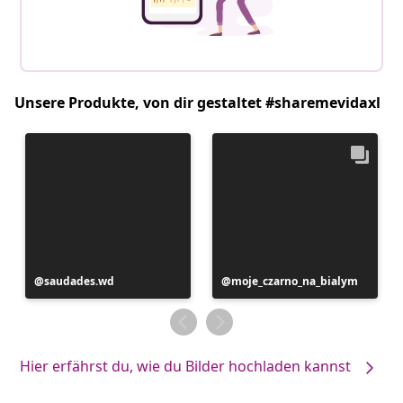
Unsere Produkte, von dir gestaltet #sharemevidaxl
Beitrag
saudades.wd
Beitrag
moje_czarno_na_bialym
veröffentlicht
veröffentlicht
von
von
Hier erfährst du, wie du Bilder hochladen kannst