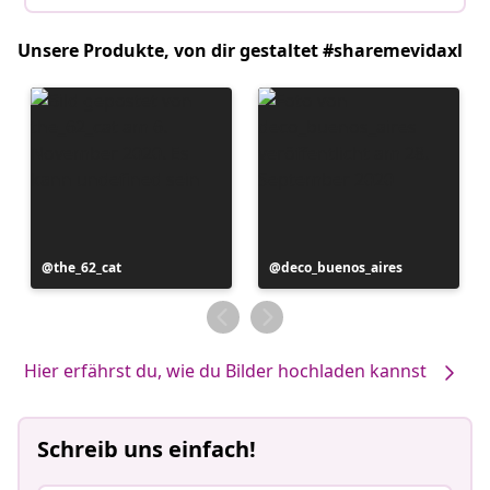
Unsere Produkte, von dir gestaltet #sharemevidaxl
Beitrag
the_62_cat
Beitrag
deco_buenos_aires
veröffentlicht
veröffentlicht
von
von
Hier erfährst du, wie du Bilder hochladen kannst
Schreib uns einfach!