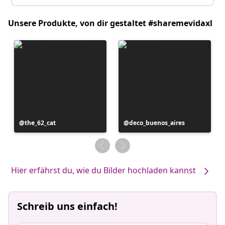
Unsere Produkte, von dir gestaltet #sharemevidaxl
Beitrag
the_62_cat
Beitrag
deco_buenos_aires
veröffentlicht
veröffentlicht
von
von
Hier erfährst du, wie du Bilder hochladen kannst
Schreib uns einfach!