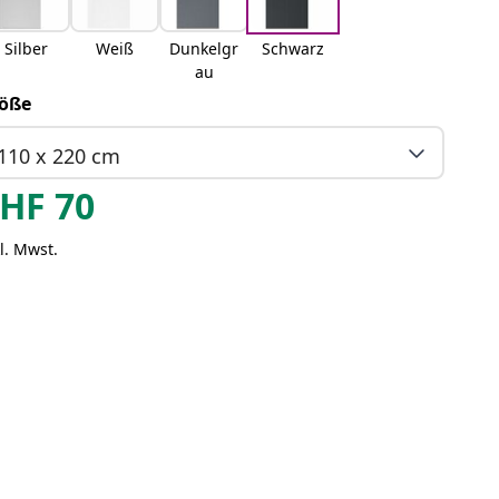
Silber
Weiß
Dunkelgr
Schwarz
au
öße
110 x 220 cm
HF
70
l. Mwst.