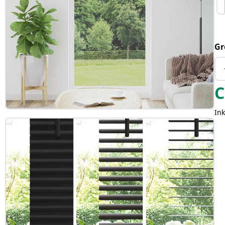
Gr
C
Ink