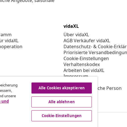
liche Angebote, saisonale
vidaXL
gramm
Über vidaXL
ür vidaXL
AGB Verkäufer vidaXL
ooperation
Datenschutz- & Cookie-Erklä
Priorisierte Versandbedingu
Cookie-Einstellungen
Verhaltenskodex
Arbeiten bei vidaXL
Impressum
Sicherheit
Speicherung
EU Verantwortliche Person
Alle Cookies akzeptieren
essern,
EPR-Richtlinie
nd unsere
Barrierefreiheit
e und
Alle ablehnen
Cookie-Einstellungen