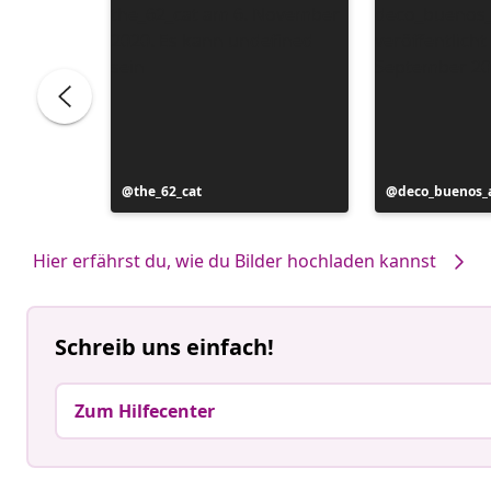
Beitrag
the_62_cat
Beitrag
deco_buenos_a
veröffentlicht
veröffentlicht
von
von
Hier erfährst du, wie du Bilder hochladen kannst
Schreib uns einfach!
Zum Hilfecenter