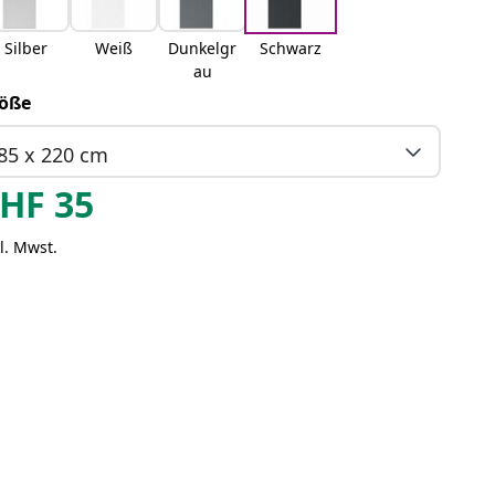
Silber
Weiß
Dunkelgr
Schwarz
au
öße
85 x 220 cm
HF
35
l. Mwst.