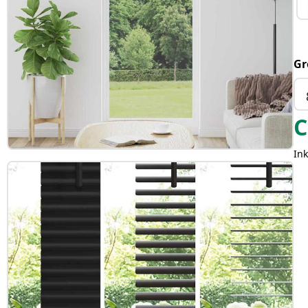
Gr
C
Ink