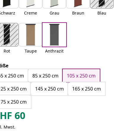
Schwarz
Creme
Grau
Braun
Blau
Rot
Taupe
Anthrazit
öße
65 x 250 cm
85 x 250 cm
105 x 250 cm
125 x 250 cm
145 x 250 cm
165 x 250 cm
175 x 250 cm
HF
60
l. Mwst.