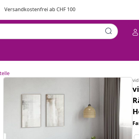
Versandkostenfrei ab CHF 100
reiche 160x200 cm
telle
vi
v
R
H
Fa