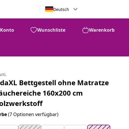
Deutsch
Konto
Wunschliste
Warenkorb
CHF
166
daXL
idaXL Bettgestell ohne Matratze
äuchereiche 160x200 cm
olzwerkstoff
rbe
(7 Optionen verfügbar)