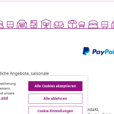
liche Angebote, saisonale
Speicherung
Alle Cookies akzeptieren
essern,
nd unsere
vidaXL
e und
Alle ablehnen
gramm
Über vidaXL
ür vidaXL
AGB Verkäufer vidaXL
Cookie-Einstellungen