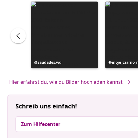
Beitrag
saudades.wd
Beitrag
moje_czarno_
veröffentlicht
veröffentlicht
von
von
Hier erfährst du, wie du Bilder hochladen kannst
Schreib uns einfach!
Zum Hilfecenter