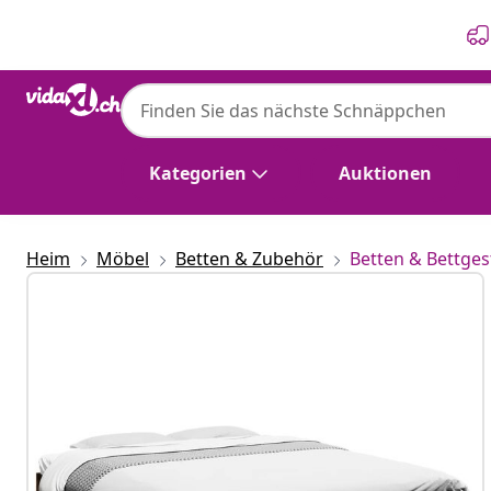
Zurück
Weiter
vidaXL
vidaXL Bettgestell ohne Matratze Räuche
Holzwerkstoff
Kategorien
Auktionen
Heim
Möbel
Betten & Zubehör
Betten & Bettges