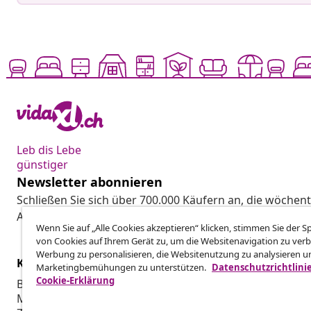
Leb dis Lebe
günstiger
Newsletter abonnieren
Schließen Sie sich über 700.000 Käufern an, die wöchent
Aktionen und Neuheiten von vidaXL erhalten.
Wenn Sie auf „Alle Cookies akzeptieren“ klicken, stimmen Sie der 
von Cookies auf Ihrem Gerät zu, um die Websitenavigation zu verb
Werbung zu personalisieren, die Websitenutzung zu analysieren u
Kundenservice
Business
Marketingbemühungen zu unterstützen.
Datenschutzrichtlini
Cookie-Erklärung
Bestellung verfolgen
Partnerpro
Mein Konto
Produktion f