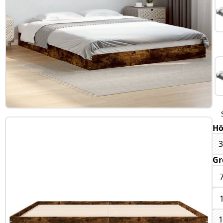
H
Gr
1