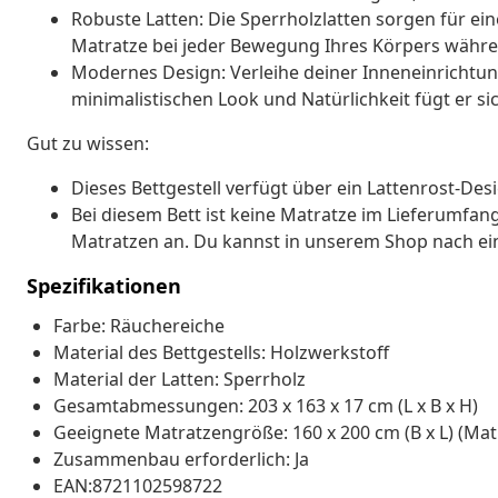
Robuste Latten: Die Sperrholzlatten sorgen für ei
Matratze bei jeder Bewegung Ihres Körpers während
Modernes Design: Verleihe deiner Inneneinrichtun
minimalistischen Look und Natürlichkeit fügt er si
Gut zu wissen:
Dieses Bettgestell verfügt über ein Lattenrost-Des
Bei diesem Bett ist keine Matratze im Lieferumfan
Matratzen an. Du kannst in unserem Shop nach ei
Spezifikationen
Farbe: Räuchereiche
Material des Bettgestells: Holzwerkstoff
Material der Latten: Sperrholz
Gesamtabmessungen: 203 x 163 x 17 cm (L x B x H)
Geeignete Matratzengröße: 160 x 200 cm (B x L) (Mat
Zusammenbau erforderlich: Ja
EAN:8721102598722