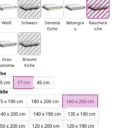
Weiß
Schwarz
Sonoma
Betongra
Räuchere
Eiche
u
iche
Grau
Braune
Sonoma
Eiche
öhe
35 cm
17 cm
45 cm
öße
75 x 190 cm
180 x 200 cm
160 x 200 cm
140 x 200 cm
140 x 190 cm
135 x 190 cm
50 x 200 cm
120 x 200 cm
120 x 190 cm