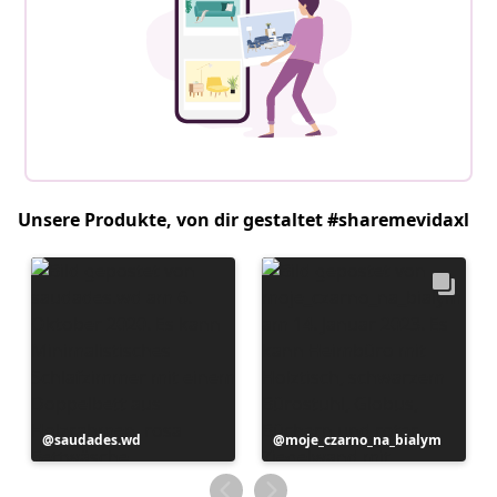
Unsere Produkte, von dir gestaltet #sharemevidaxl
Beitrag
saudades.wd
Beitrag
moje_czarno_na_bialym
veröffentlicht
veröffentlicht
von
von