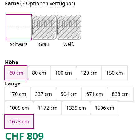
Farbe
(3 Optionen verfügbar)
Schwarz
Grau
Weiß
Höhe
60 cm
80 cm
100 cm
120 cm
150 cm
Länge
170 cm
337 cm
504 cm
671 cm
838 cm
1005 cm
1172 cm
1339 cm
1506 cm
1673 cm
CHF
809