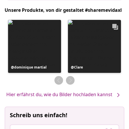
Unsere Produkte, von dir gestaltet #sharemevidaxl
Beitrag
dominique martial
Beitrag
Clare
veröffentlicht
veröffentlicht
von
von
Hier erfährst du, wie du Bilder hochladen kannst
Schreib uns einfach!