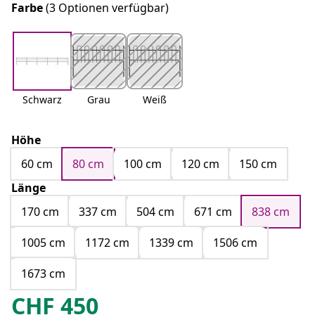
Farbe
(3 Optionen verfügbar)
Schwarz
Grau
Weiß
Höhe
60 cm
80 cm
100 cm
120 cm
150 cm
Länge
170 cm
337 cm
504 cm
671 cm
838 cm
1005 cm
1172 cm
1339 cm
1506 cm
1673 cm
CHF
450