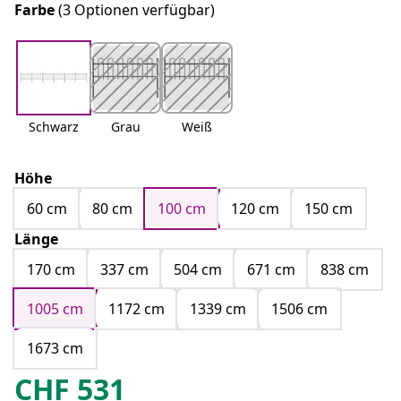
Farbe
(3 Optionen verfügbar)
Schwarz
Grau
Weiß
Höhe
60 cm
80 cm
100 cm
120 cm
150 cm
Länge
170 cm
337 cm
504 cm
671 cm
838 cm
1005 cm
1172 cm
1339 cm
1506 cm
1673 cm
CHF
531