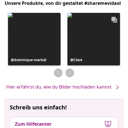
Unsere Produkte, von dir gestaltet #sharemevidaxl
Beitrag
dominique martial
Beitrag
Clare
veröffentlicht
veröffentlicht
von
von
Hier erfährst du, wie du Bilder hochladen kannst
Schreib uns einfach!
Zum Hilfecenter