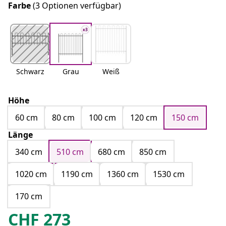
Farbe
(3 Optionen verfügbar)
Schwarz
Grau
Weiß
Höhe
60 cm
80 cm
100 cm
120 cm
150 cm
Länge
340 cm
510 cm
680 cm
850 cm
1020 cm
1190 cm
1360 cm
1530 cm
170 cm
CHF
273