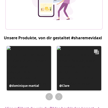
Unsere Produkte, von dir gestaltet #sharemevidaxl
Beitrag
dominique martial
Beitrag
Clare
veröffentlicht
veröffentlicht
von
von