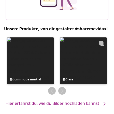
Unsere Produkte, von dir gestaltet #sharemevidaxl
Beitrag
dominique martial
Beitrag
Clare
veröffentlicht
veröffentlicht
von
von
Hier erfährst du, wie du Bilder hochladen kannst