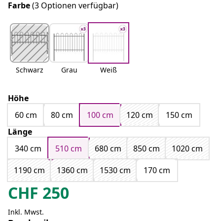
Farbe
(3 Optionen verfügbar)
Schwarz
Grau
Weiß
Höhe
60 cm
80 cm
100 cm
120 cm
150 cm
Länge
340 cm
510 cm
680 cm
850 cm
1020 cm
1190 cm
1360 cm
1530 cm
170 cm
CHF
250
Inkl. Mwst.