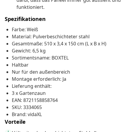
dafür, dass das Paneel immer gut aussieht und
funktioniert.
Spezifikationen
Farbe: Weiß
Material: Pulverbeschichteter stahl
Gesamtmaße: 510 x 3,4 x 150 cm (L x B x H)
Gewicht: 6,5 kg
Sortimentsname: BOXTEL
Haltbar
Nur für den außenbereich
Montage erforderlich: Ja
Lieferung enthält:
3 x Gartenzaun
EAN: 8721158858764
SKU: 3334065
Brand: vidaXL
Vorteile