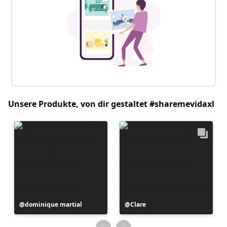
Unsere Produkte, von dir gestaltet #sharemevidaxl
Beitrag
dominique martial
Beitrag
Clare
veröffentlicht
veröffentlicht
von
von