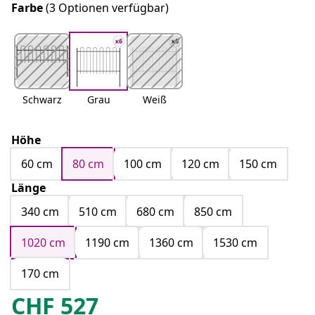
Farbe
(3 Optionen verfügbar)
Schwarz
Grau
Weiß
Höhe
60 cm
80 cm
100 cm
120 cm
150 cm
Länge
340 cm
510 cm
680 cm
850 cm
1020 cm
1190 cm
1360 cm
1530 cm
170 cm
CHF
527