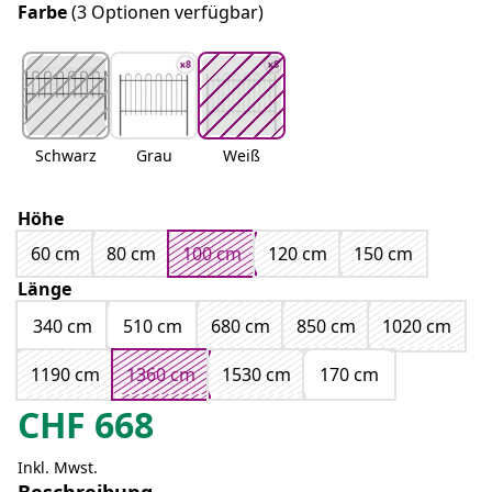
Farbe
(3 Optionen verfügbar)
Schwarz
Grau
Weiß
Höhe
60 cm
80 cm
100 cm
120 cm
150 cm
Länge
340 cm
510 cm
680 cm
850 cm
1020 cm
1190 cm
1360 cm
1530 cm
170 cm
CHF
668
Inkl. Mwst.