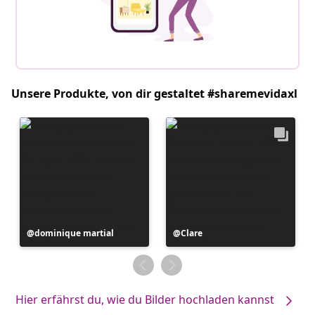
Unsere Produkte, von dir gestaltet #sharemevidaxl
Beitrag
dominique martial
Beitrag
Clare
veröffentlicht
veröffentlicht
von
von
Hier erfährst du, wie du Bilder hochladen kannst