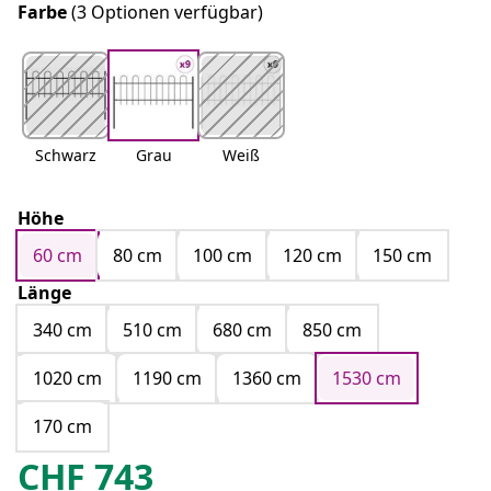
Farbe
(3 Optionen verfügbar)
Schwarz
Grau
Weiß
Höhe
60 cm
80 cm
100 cm
120 cm
150 cm
Länge
340 cm
510 cm
680 cm
850 cm
1020 cm
1190 cm
1360 cm
1530 cm
170 cm
CHF
743