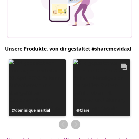
Unsere Produkte, von dir gestaltet #sharemevidaxl
Beitrag
dominique martial
Beitrag
Clare
veröffentlicht
veröffentlicht
von
von