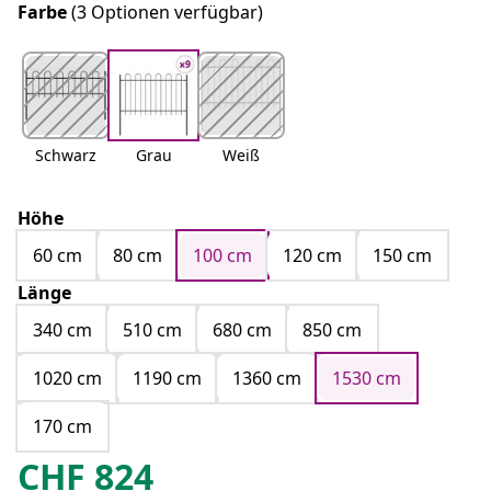
Farbe
(3 Optionen verfügbar)
Schwarz
Grau
Weiß
Höhe
60 cm
80 cm
100 cm
120 cm
150 cm
Länge
340 cm
510 cm
680 cm
850 cm
1020 cm
1190 cm
1360 cm
1530 cm
170 cm
CHF
824