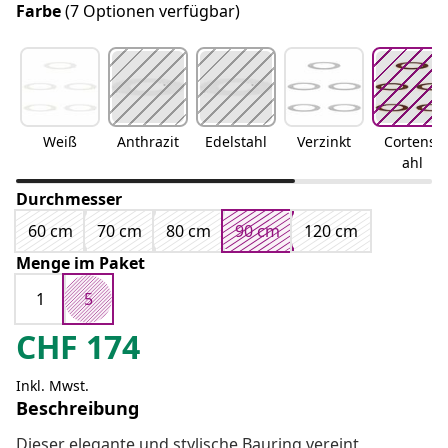
Farbe
(7 Optionen verfügbar)
Weiß
Anthrazit
Edelstahl
Verzinkt
Cortenst
ahl
Durchmesser
60 cm
70 cm
80 cm
90 cm
120 cm
Menge im Paket
1
5
CHF
174
Inkl. Mwst.
Beschreibung
Dieser elegante und stylische Bauring vereint