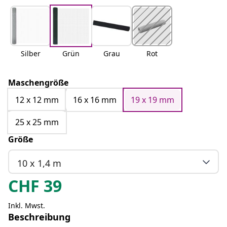
Silber
Grün
Grau
Rot
Maschengröße
12 x 12 mm
16 x 16 mm
19 x 19 mm
25 x 25 mm
Größe
10 x 1,4 m
CHF
39
Inkl. Mwst.
Beschreibung