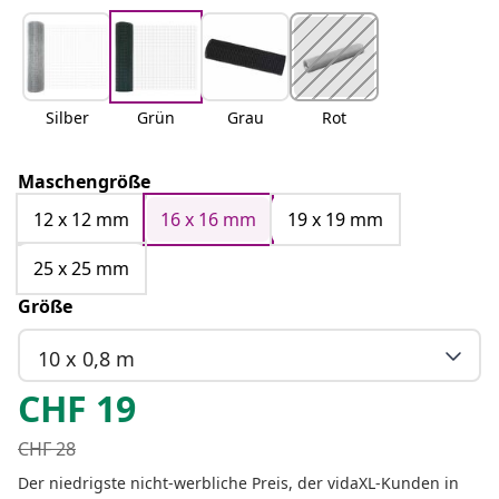
Silber
Grün
Grau
Rot
Maschengröße
12 x 12 mm
16 x 16 mm
19 x 19 mm
25 x 25 mm
Größe
10 x 0,8 m
CHF
19
CHF
28
Der niedrigste nicht-werbliche Preis, der vidaXL-Kunden in