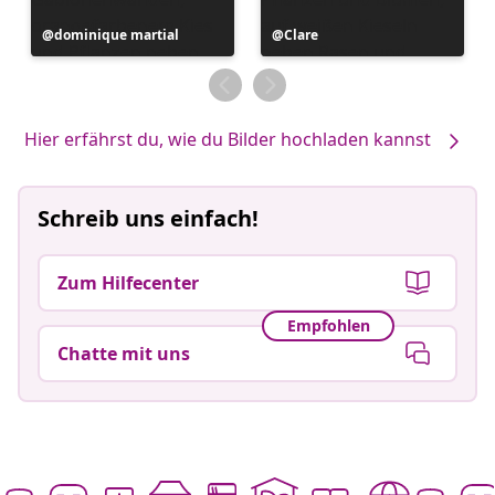
Beitrag
dominique martial
Beitrag
Clare
veröffentlicht
veröffentlicht
von
von
Hier erfährst du, wie du Bilder hochladen kannst
Schreib uns einfach!
Zum Hilfecenter
Empfohlen
Chatte mit uns