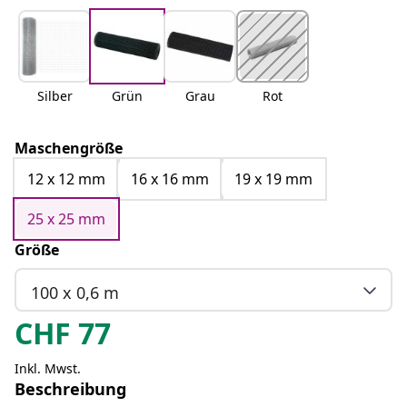
Silber
Grün
Grau
Rot
Maschengröße
12 x 12 mm
16 x 16 mm
19 x 19 mm
25 x 25 mm
Größe
100 x 0,6 m
CHF
77
Inkl. Mwst.
Beschreibung