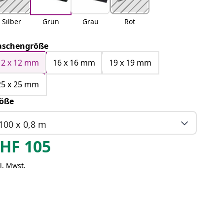
Silber
Grün
Grau
Rot
schengröße
12 x 12 mm
16 x 16 mm
19 x 19 mm
25 x 25 mm
öße
100 x 0,8 m
HF
105
l. Mwst.