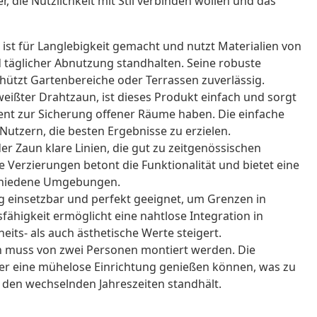
, die Nützlichkeit mit Stil verbinden wollen und das
st für Langlebigkeit gemacht und nutzt Materialien von
 täglicher Abnutzung standhalten. Seine robuste
hützt Gartenbereiche oder Terrassen zuverlässig.
weißter Drahtzaun, ist dieses Produkt einfach und sorgt
ment zur Sicherung offener Räume haben. Die einfache
 Nutzern, die besten Ergebnisse zu erzielen.
 Zaun klare Linien, die gut zu zeitgenössischen
 Verzierungen betont die Funktionalität und bietet eine
rschiedene Umgebungen.
tig einsetzbar und perfekt geeignet, um Grenzen in
ähigkeit ermöglicht eine nahtlose Integration in
its- als auch ästhetische Werte steigert.
 muss von zwei Personen montiert werden. Die
zer eine mühelose Einrichtung genießen können, was zu
e den wechselnden Jahreszeiten standhält.