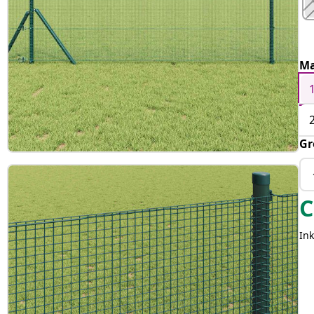
Ma
Gr
C
Ink