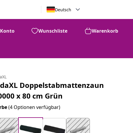
Deutsch
Konto
Wunschliste
Warenkorb
daXL
idaXL Doppelstabmattenzaun
0000 x 80 cm Grün
rbe
(4 Optionen verfügbar)