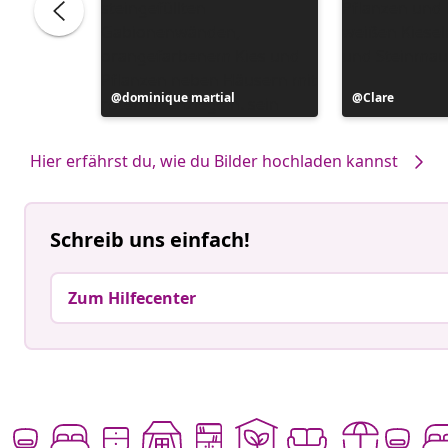
Beitrag
dominique martial
Beitrag
Clare
veröffentlicht
veröffentlicht
von
von
Hier erfährst du, wie du Bilder hochladen kannst
Schreib uns einfach!
Zum Hilfecenter