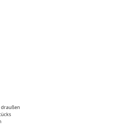
r draußen
tücks
n