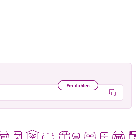
an-Pierre
tlicht
Empfohlen