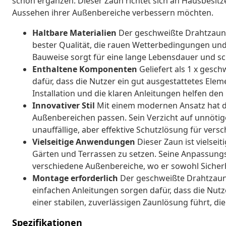
schön ergänzen. Dieser Zaun richtet sich an Hausbesitzer
Aussehen ihrer Außenbereiche verbessern möchten.
Haltbare Materialien
Der geschweißte Drahtzaun i
bester Qualität, die rauen Wetterbedingungen und
Bauweise sorgt für eine lange Lebensdauer und sc
Enthaltene Komponenten
Geliefert als 1 x gesch
dafür, dass die Nutzer ein gut ausgestattetes Ele
Installation und die klaren Anleitungen helfen den
Innovativer Stil
Mit einem modernen Ansatz hat der
Außenbereichen passen. Sein Verzicht auf unnötige
unauffällige, aber effektive Schutzlösung für ve
Vielseitige Anwendungen
Dieser Zaun ist vielsei
Gärten und Terrassen zu setzen. Seine Anpassungsf
verschiedene Außenbereiche, wo er sowohl Sicherhe
Montage erforderlich
Der geschweißte Drahtzaun
einfachen Anleitungen sorgen dafür, dass die Nut
einer stabilen, zuverlässigen Zaunlösung führt, di
Spezifikationen