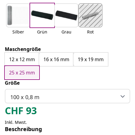
Silber
Grün
Grau
Rot
Maschengröße
12 x 12 mm
16 x 16 mm
19 x 19 mm
25 x 25 mm
Größe
100 x 0,8 m
CHF
93
Inkl. Mwst.
Beschreibung