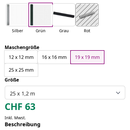
Silber
Grün
Grau
Rot
Maschengröße
12 x 12 mm
16 x 16 mm
19 x 19 mm
25 x 25 mm
Größe
25 x 1,2 m
CHF
63
Inkl. Mwst.
Beschreibung