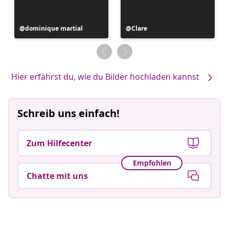
Beitrag
dominique martial
Beitrag
Clare
veröffentlicht
veröffentlicht
von
von
Hier erfährst du, wie du Bilder hochladen kannst
Schreib uns einfach!
Zum Hilfecenter
Empfohlen
Chatte mit uns