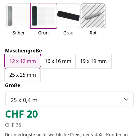
Silber
Grün
Grau
Rot
Maschengröße
12 x 12 mm
16 x 16 mm
19 x 19 mm
25 x 25 mm
Größe
25 x 0,4 m
CHF
20
CHF
26
Der niedrigste nicht-werbliche Preis, der vidaXL-Kunden in