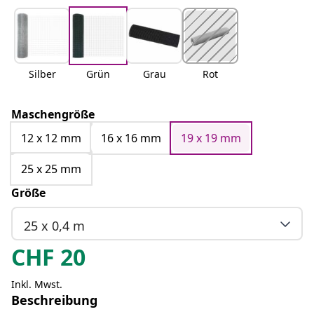
Silber
Grün
Grau
Rot
Maschengröße
12 x 12 mm
16 x 16 mm
19 x 19 mm
25 x 25 mm
Größe
25 x 0,4 m
CHF
20
Inkl. Mwst.
Beschreibung