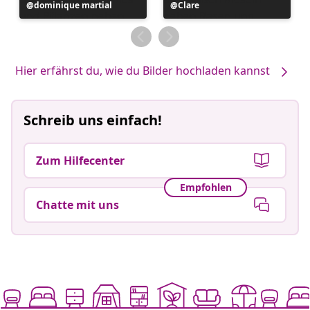
Beitrag
dominique martial
Beitrag
Clare
veröffentlicht
veröffentlicht
von
von
Hier erfährst du, wie du Bilder hochladen kannst
Schreib uns einfach!
Zum Hilfecenter
Empfohlen
Chatte mit uns