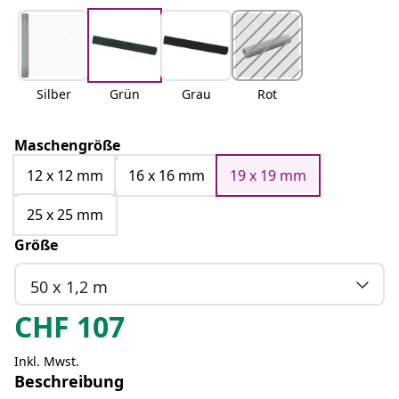
Silber
Grün
Grau
Rot
Maschengröße
12 x 12 mm
16 x 16 mm
19 x 19 mm
25 x 25 mm
Größe
50 x 1,2 m
CHF
107
Inkl. Mwst.
Beschreibung