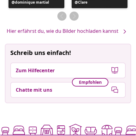
Beitrag
dominique martial
Beitrag
Clare
veröffentlicht
veröffentlicht
von
von
Hier erfährst du, wie du Bilder hochladen kannst
Schreib uns einfach!
Zum Hilfecenter
Empfohlen
Chatte mit uns