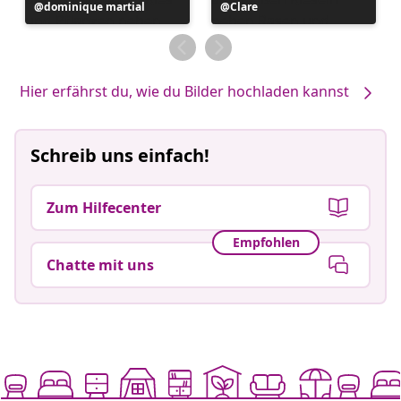
Beitrag
dominique martial
Beitrag
Clare
veröffentlicht
veröffentlicht
von
von
Hier erfährst du, wie du Bilder hochladen kannst
Schreib uns einfach!
Zum Hilfecenter
Empfohlen
Chatte mit uns