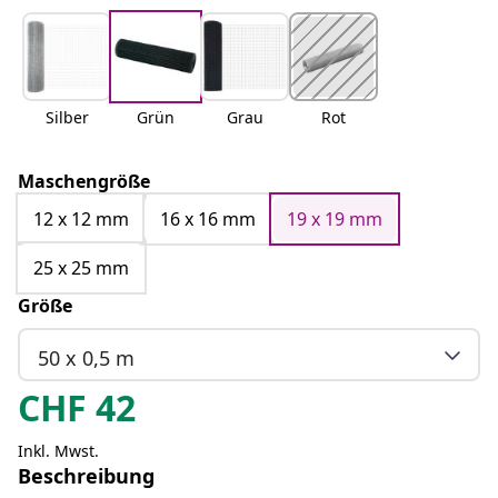
Silber
Grün
Grau
Rot
Maschengröße
12 x 12 mm
16 x 16 mm
19 x 19 mm
25 x 25 mm
Größe
50 x 0,5 m
CHF
42
Inkl. Mwst.
Beschreibung