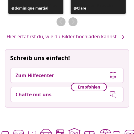
Beitrag
dominique martial
Beitrag
Clare
veröffentlicht
veröffentlicht
von
von
Hier erfährst du, wie du Bilder hochladen kannst
Schreib uns einfach!
Zum Hilfecenter
Empfohlen
Chatte mit uns