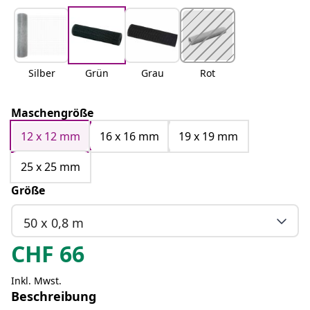
Silber
Grün
Grau
Rot
Maschengröße
12 x 12 mm
16 x 16 mm
19 x 19 mm
25 x 25 mm
Größe
50 x 0,8 m
CHF
66
Inkl. Mwst.
Beschreibung