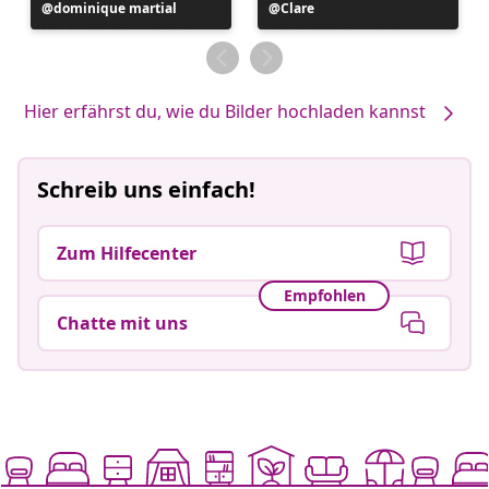
Beitrag
dominique martial
Beitrag
Clare
veröffentlicht
veröffentlicht
von
von
Hier erfährst du, wie du Bilder hochladen kannst
Schreib uns einfach!
Zum Hilfecenter
Empfohlen
Chatte mit uns