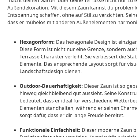
macht deinen Garten oder deine Terrasse nicht nur zu ei
Außendekoration. Mit diesem Zaun kannst du problemlos
Entspannung schaffen, ohne auf Stil zu verzichten. Sein
dass er mühelos mit anderen Außenelementen harmoni
Hexagonform:
Das hexagonale Design ist einzigar
Diese Form ist nicht nur eine Grenze, sondern au
Terrasse Charakter verleiht. Sie verbessert die St
Elemente. Das ansprechende Layout sorgt für visue
Landschaftsdesign dienen.
Outdoor-Dauerhaftigkeit:
Dieser Zaun ist so geb
hinweg gleichbleibend gut aussieht. Seine Konstruk
bedeutet, dass er ideal für verschiedene Wetterb
Elementen standhalten, während er seinen Charme
sorgt dafür, dass er dir lange Freude bereitet.
Funktionale Einfachheit:
Dieser moderne Zaun bie