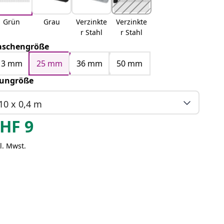
Grün
Grau
Verzinkte
Verzinkte
r Stahl
r Stahl
schengröße
13 mm
25 mm
36 mm
50 mm
ungröße
10 x 0,4 m
HF
9
l. Mwst.