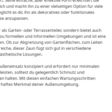
t. Seine einfache, aber effektive Form erleichtert die
h und macht ihn zu einer vielseitigen Option für viele
icht es dir, ihn als dekoratives oder funktionales
sse anzupassen.
 als Garten- oder Terrassenteiler, sondern bietet auch
 zu formellen und informellen Umgebungen und ist eine
ken. Ob zur Abgrenzung von Gartenflächen, zum Leiten
iche, dieser Zaun fügt sich gut in verschiedene
 ästhetische Lösungen.
ußeneinsatz konzipiert und erfordert nur minimalen
eisten, solltest du gelegentlich Schmutz und
n halten. Mit diesen einfachen Wartungsschritten
dauerhaftes Merkmal deiner Außenumgebung.