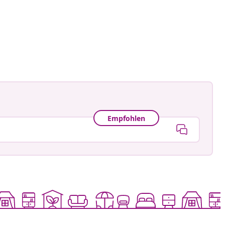
an-Pierre
tlicht
Empfohlen