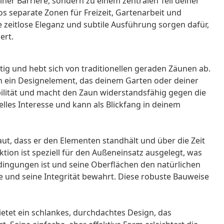
ner Barriere, sondern zu einem zentralen Teil deiner
 separate Zonen für Freizeit, Gartenarbeit und
e zeitlose Eleganz und subtile Ausführung sorgen dafür,
ert.
tig und hebt sich von traditionellen geraden Zäunen ab.
ch ein Designelement, das deinem Garten oder deiner
abilität und macht den Zaun widerstandsfähig gegen die
lles Interesse und kann als Blickfang in deinem
aut, dass er den Elementen standhält und über die Zeit
tion ist speziell für den Außeneinsatz ausgelegt, was
edingungen ist und seine Oberflächen den natürlichen
 und seine Integrität bewahrt. Diese robuste Bauweise
tet ein schlankes, durchdachtes Design, das