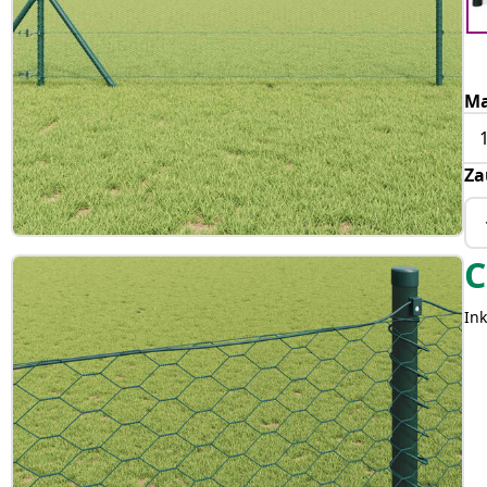
Ma
Za
C
Ink