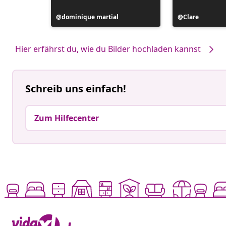
Beitrag
dominique martial
Beitrag
Clare
veröffentlicht
veröffentlicht
von
von
Hier erfährst du, wie du Bilder hochladen kannst
Schreib uns einfach!
Zum Hilfecenter