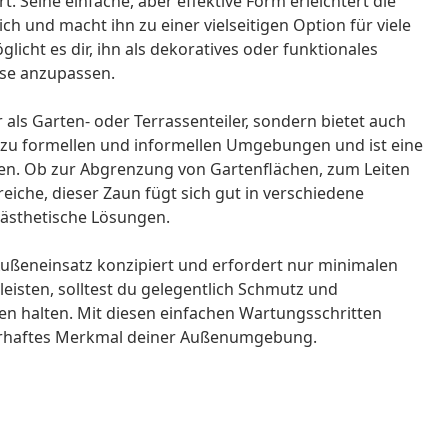
t. Seine einfache, aber effektive Form erleichtert die
h und macht ihn zu einer vielseitigen Option für viele
icht es dir, ihn als dekoratives oder funktionales
sse anzupassen.
 als Garten- oder Terrassenteiler, sondern bietet auch
 zu formellen und informellen Umgebungen und ist eine
ken. Ob zur Abgrenzung von Gartenflächen, zum Leiten
iche, dieser Zaun fügt sich gut in verschiedene
 ästhetische Lösungen.
ußeneinsatz konzipiert und erfordert nur minimalen
eisten, solltest du gelegentlich Schmutz und
n halten. Mit diesen einfachen Wartungsschritten
dauerhaftes Merkmal deiner Außenumgebung.