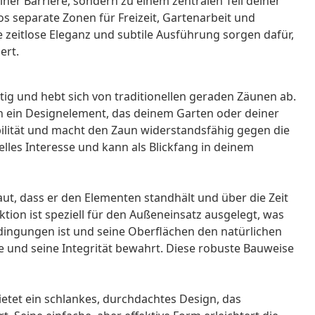
ner Barriere, sondern zu einem zentralen Teil deiner
 separate Zonen für Freizeit, Gartenarbeit und
e zeitlose Eleganz und subtile Ausführung sorgen dafür,
ert.
tig und hebt sich von traditionellen geraden Zäunen ab.
ch ein Designelement, das deinem Garten oder deiner
abilität und macht den Zaun widerstandsfähig gegen die
lles Interesse und kann als Blickfang in deinem
aut, dass er den Elementen standhält und über die Zeit
tion ist speziell für den Außeneinsatz ausgelegt, was
edingungen ist und seine Oberflächen den natürlichen
 und seine Integrität bewahrt. Diese robuste Bauweise
tet ein schlankes, durchdachtes Design, das