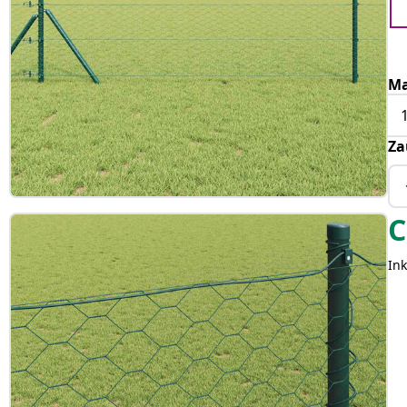
Ma
Za
C
Ink