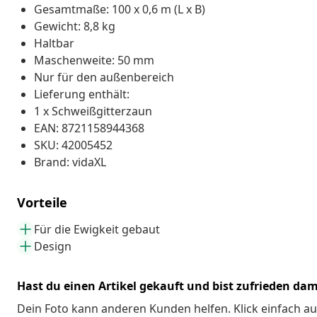
Gesamtmaße: 100 x 0,6 m (L x B)
Gewicht: 8,8 kg
Haltbar
Maschenweite: 50 mm
Nur für den außenbereich
Lieferung enthält:
1 x Schweißgitterzaun
EAN: 8721158944368
SKU: 42005452
Brand: vidaXL
Vorteile
Für die Ewigkeit gebaut
Design
Hast du einen Artikel gekauft und bist zufrieden dam
Dein Foto kann anderen Kunden helfen. Klick einfach au