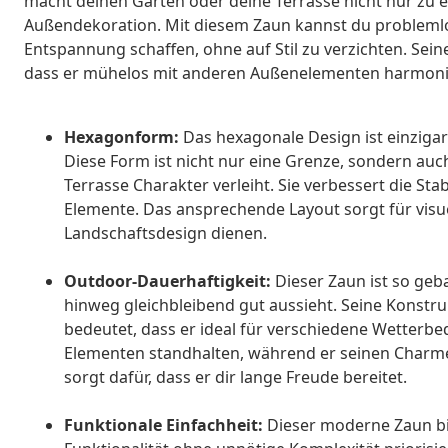
macht deinen Garten oder deine Terrasse nicht nur zu ei
Außendekoration. Mit diesem Zaun kannst du problemlos
Entspannung schaffen, ohne auf Stil zu verzichten. Sein
dass er mühelos mit anderen Außenelementen harmoni
Hexagonform:
Das hexagonale Design ist einzigar
Diese Form ist nicht nur eine Grenze, sondern au
Terrasse Charakter verleiht. Sie verbessert die St
Elemente. Das ansprechende Layout sorgt für visue
Landschaftsdesign dienen.
Outdoor-Dauerhaftigkeit:
Dieser Zaun ist so geb
hinweg gleichbleibend gut aussieht. Seine Konstruk
bedeutet, dass er ideal für verschiedene Wetterb
Elementen standhalten, während er seinen Charme
sorgt dafür, dass er dir lange Freude bereitet.
Funktionale Einfachheit:
Dieser moderne Zaun bie