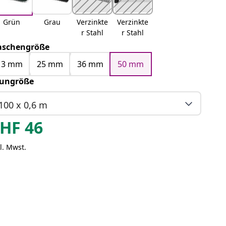
Grün
Grau
Verzinkte
Verzinkte
r Stahl
r Stahl
schengröße
13 mm
25 mm
36 mm
50 mm
ungröße
100 x 0,6 m
HF
46
l. Mwst.