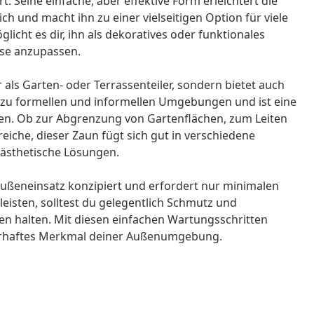
t. Seine einfache, aber effektive Form erleichtert die
h und macht ihn zu einer vielseitigen Option für viele
icht es dir, ihn als dekoratives oder funktionales
sse anzupassen.
 als Garten- oder Terrassenteiler, sondern bietet auch
 zu formellen und informellen Umgebungen und ist eine
ken. Ob zur Abgrenzung von Gartenflächen, zum Leiten
iche, dieser Zaun fügt sich gut in verschiedene
 ästhetische Lösungen.
ußeneinsatz konzipiert und erfordert nur minimalen
eisten, solltest du gelegentlich Schmutz und
n halten. Mit diesen einfachen Wartungsschritten
dauerhaftes Merkmal deiner Außenumgebung.