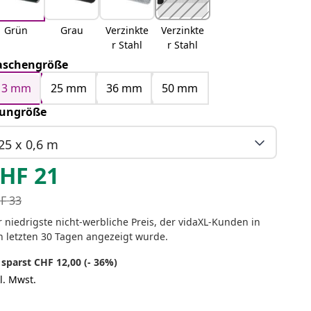
Grün
Grau
Verzinkte
Verzinkte
r Stahl
r Stahl
schengröße
13 mm
25 mm
36 mm
50 mm
ungröße
25 x 0,6 m
HF
21
F
33
 niedrigste nicht-werbliche Preis, der vidaXL-Kunden in
n letzten 30 Tagen angezeigt wurde.
 sparst CHF 12,00 (- 36%)
l. Mwst.