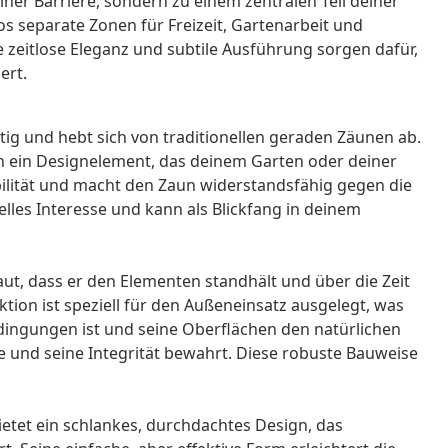
ner Barriere, sondern zu einem zentralen Teil deiner
 separate Zonen für Freizeit, Gartenarbeit und
e zeitlose Eleganz und subtile Ausführung sorgen dafür,
ert.
tig und hebt sich von traditionellen geraden Zäunen ab.
ch ein Designelement, das deinem Garten oder deiner
abilität und macht den Zaun widerstandsfähig gegen die
lles Interesse und kann als Blickfang in deinem
aut, dass er den Elementen standhält und über die Zeit
tion ist speziell für den Außeneinsatz ausgelegt, was
edingungen ist und seine Oberflächen den natürlichen
 und seine Integrität bewahrt. Diese robuste Bauweise
tet ein schlankes, durchdachtes Design, das