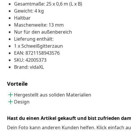
Gesamtmaße: 25 x 0,6 m (L x B)
Gewicht: 4 kg
Haltbar
Maschenweite: 13 mm
Nur für den außenbereich
Lieferung enthält:
1 x Schweißgitterzaun
EAN: 8721158943576
SKU: 42005373
Brand: vidaXL
Vorteile
Hergestellt aus soliden Materialien
Design
Hast du einen Artikel gekauft und bist zufrieden dam
Dein Foto kann anderen Kunden helfen. Klick einfach au