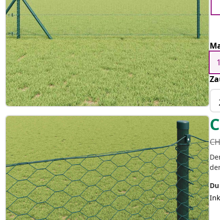
Ma
Za
C
CH
Der
de
Du
Ink