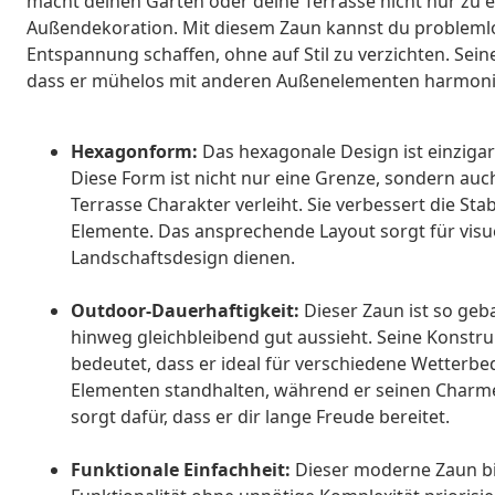
macht deinen Garten oder deine Terrasse nicht nur zu ei
Außendekoration. Mit diesem Zaun kannst du problemlos
Entspannung schaffen, ohne auf Stil zu verzichten. Sein
dass er mühelos mit anderen Außenelementen harmoni
Hexagonform:
Das hexagonale Design ist einzigar
Diese Form ist nicht nur eine Grenze, sondern au
Terrasse Charakter verleiht. Sie verbessert die St
Elemente. Das ansprechende Layout sorgt für visue
Landschaftsdesign dienen.
Outdoor-Dauerhaftigkeit:
Dieser Zaun ist so geb
hinweg gleichbleibend gut aussieht. Seine Konstruk
bedeutet, dass er ideal für verschiedene Wetterb
Elementen standhalten, während er seinen Charme
sorgt dafür, dass er dir lange Freude bereitet.
Funktionale Einfachheit:
Dieser moderne Zaun bie