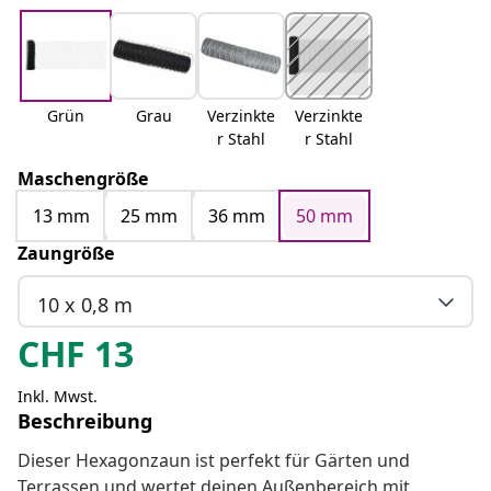
Grün
Grau
Verzinkte
Verzinkte
r Stahl
r Stahl
Maschengröße
13 mm
25 mm
36 mm
50 mm
Zaungröße
10 x 0,8 m
CHF
13
Inkl. Mwst.
Beschreibung
Dieser Hexagonzaun ist perfekt für Gärten und
Terrassen und wertet deinen Außenbereich mit