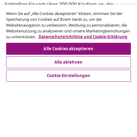
Schließen Sie sich über 700.000 Käufern an, die
wöchentliche Angebote, saisonale Aktionen und
Wenn Sie auf „Alle Cookies akzeptieren“ klicken, stimmen Sie der
Neuheiten von vidaXL erhalten.
Speicherung von Cookies auf Ihrem Gerät zu, um die
Websitenavigation zu verbessern, Werbung zu personalisieren, die
Websitenutzung zu analysieren und unsere Marketingbemühungen
Unsere Social-Media-Accounts
zu unterstützen.
Datenschutzrichtlinie und Cookie-Erklärung
Alle Cookies akzeptieren
Alle ablehnen
Kundenservice
Cookie-Einstellungen
Business
vidaXL
Mehr entdecken