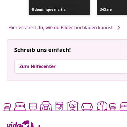
Beitrag
dominique martial
Beitrag
Clare
veröffentlicht
veröffentlicht
von
von
Hier erfährst du, wie du Bilder hochladen kannst
Schreib uns einfach!
Zum Hilfecenter