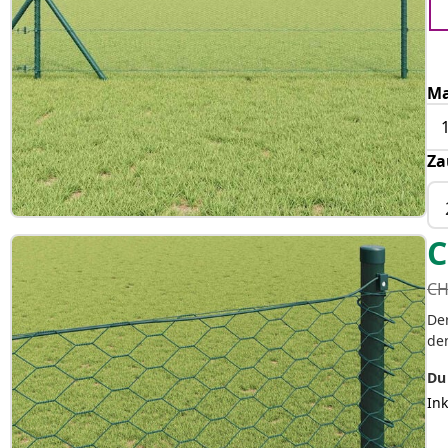
Ma
Za
C
CH
Der
de
Du
Ink