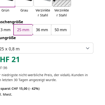
Grün
Grau
Verzinkte
Verzinkte
r Stahl
r Stahl
schengröße
13 mm
25 mm
36 mm
50 mm
ungröße
25 x 0,8 m
HF
21
F
36
 niedrigste nicht-werbliche Preis, der vidaXL-Kunden in
n letzten 30 Tagen angezeigt wurde.
 sparst CHF 15,00 (- 42%)
l. Mwst.