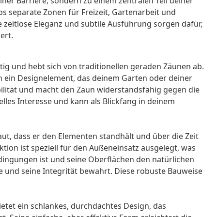
ner Barriere, sondern zu einem zentralen Teil deiner
 separate Zonen für Freizeit, Gartenarbeit und
e zeitlose Eleganz und subtile Ausführung sorgen dafür,
ert.
tig und hebt sich von traditionellen geraden Zäunen ab.
ch ein Designelement, das deinem Garten oder deiner
abilität und macht den Zaun widerstandsfähig gegen die
lles Interesse und kann als Blickfang in deinem
aut, dass er den Elementen standhält und über die Zeit
tion ist speziell für den Außeneinsatz ausgelegt, was
edingungen ist und seine Oberflächen den natürlichen
 und seine Integrität bewahrt. Diese robuste Bauweise
tet ein schlankes, durchdachtes Design, das