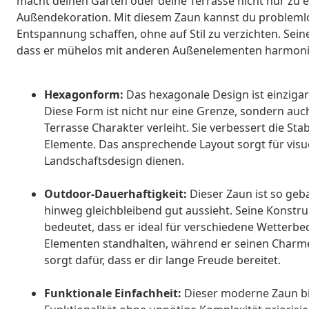
macht deinen Garten oder deine Terrasse nicht nur zu ei
Außendekoration. Mit diesem Zaun kannst du problemlos
Entspannung schaffen, ohne auf Stil zu verzichten. Sein
dass er mühelos mit anderen Außenelementen harmoni
Hexagonform:
Das hexagonale Design ist einzigar
Diese Form ist nicht nur eine Grenze, sondern au
Terrasse Charakter verleiht. Sie verbessert die St
Elemente. Das ansprechende Layout sorgt für visue
Landschaftsdesign dienen.
Outdoor-Dauerhaftigkeit:
Dieser Zaun ist so geb
hinweg gleichbleibend gut aussieht. Seine Konstruk
bedeutet, dass er ideal für verschiedene Wetterb
Elementen standhalten, während er seinen Charme
sorgt dafür, dass er dir lange Freude bereitet.
Funktionale Einfachheit:
Dieser moderne Zaun bie