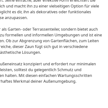
t. Seine einfache, aber effektive Form erleichtert die
h und macht ihn zu einer vielseitigen Option für viele
icht es dir, ihn als dekoratives oder funktionales
sse anzupassen.
 als Garten- oder Terrassenteiler, sondern bietet auch
 zu formellen und informellen Umgebungen und ist eine
ken. Ob zur Abgrenzung von Gartenflächen, zum Leiten
iche, dieser Zaun fügt sich gut in verschiedene
 ästhetische Lösungen.
ußeneinsatz konzipiert und erfordert nur minimalen
eisten, solltest du gelegentlich Schmutz und
n halten. Mit diesen einfachen Wartungsschritten
dauerhaftes Merkmal deiner Außenumgebung.