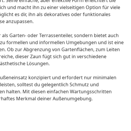
t. Seine einfache, aber effektive Form erleichtert die
h und macht ihn zu einer vielseitigen Option für viele
icht es dir, ihn als dekoratives oder funktionales
sse anzupassen.
 als Garten- oder Terrassenteiler, sondern bietet auch
 zu formellen und informellen Umgebungen und ist eine
ken. Ob zur Abgrenzung von Gartenflächen, zum Leiten
iche, dieser Zaun fügt sich gut in verschiedene
 ästhetische Lösungen.
ußeneinsatz konzipiert und erfordert nur minimalen
eisten, solltest du gelegentlich Schmutz und
n halten. Mit diesen einfachen Wartungsschritten
dauerhaftes Merkmal deiner Außenumgebung.