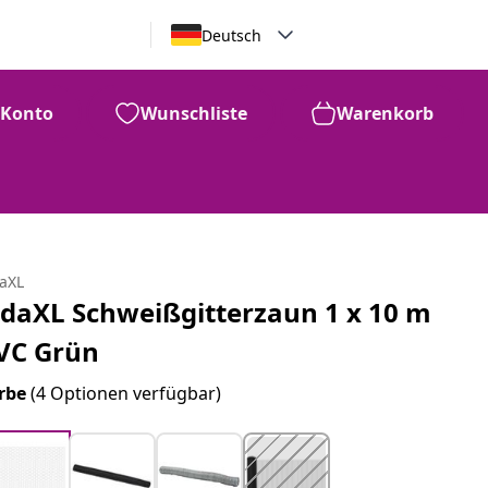
Deutsch
Konto
Wunschliste
Warenkorb
daXL
idaXL Schweißgitterzaun 1 x 10 m
VC Grün
rbe
(4 Optionen verfügbar)