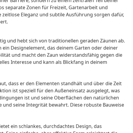
ner Barriere, sondern zu einem zentralen Teil deiner
 separate Zonen für Freizeit, Gartenarbeit und
e zeitlose Eleganz und subtile Ausführung sorgen dafür,
ert.
tig und hebt sich von traditionellen geraden Zäunen ab.
ch ein Designelement, das deinem Garten oder deiner
abilität und macht den Zaun widerstandsfähig gegen die
lles Interesse und kann als Blickfang in deinem
aut, dass er den Elementen standhält und über die Zeit
tion ist speziell für den Außeneinsatz ausgelegt, was
edingungen ist und seine Oberflächen den natürlichen
 und seine Integrität bewahrt. Diese robuste Bauweise
tet ein schlankes, durchdachtes Design, das