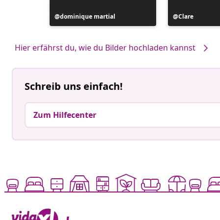
Beitrag
dominique martial
Beitrag
Clare
veröffentlicht
veröffentlicht
von
von
Hier erfährst du, wie du Bilder hochladen kannst
Schreib uns einfach!
Zum Hilfecenter