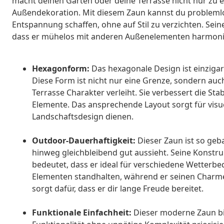
macht deinen Garten oder deine Terrasse nicht nur zu ei
Außendekoration. Mit diesem Zaun kannst du problemlos
Entspannung schaffen, ohne auf Stil zu verzichten. Sein
dass er mühelos mit anderen Außenelementen harmoni
Hexagonform:
Das hexagonale Design ist einzigar
Diese Form ist nicht nur eine Grenze, sondern au
Terrasse Charakter verleiht. Sie verbessert die St
Elemente. Das ansprechende Layout sorgt für visue
Landschaftsdesign dienen.
Outdoor-Dauerhaftigkeit:
Dieser Zaun ist so geb
hinweg gleichbleibend gut aussieht. Seine Konstruk
bedeutet, dass er ideal für verschiedene Wetterb
Elementen standhalten, während er seinen Charme
sorgt dafür, dass er dir lange Freude bereitet.
Funktionale Einfachheit:
Dieser moderne Zaun bie