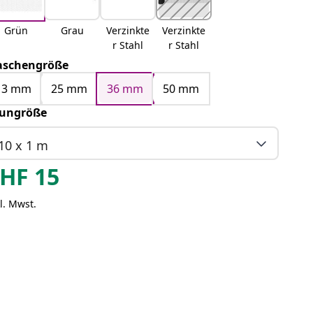
Grün
Grau
Verzinkte
Verzinkte
r Stahl
r Stahl
schengröße
13 mm
25 mm
36 mm
50 mm
ungröße
10 x 1 m
HF
15
l. Mwst.