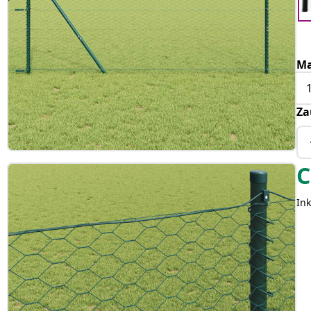
Ma
Za
C
Ink