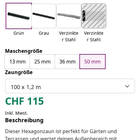
Grün
Grau
Verzinkte
Verzinkte
r Stahl
r Stahl
Maschengröße
13 mm
25 mm
36 mm
50 mm
Zaungröße
100 x 1,2 m
CHF
115
Inkl. Mwst.
Beschreibung
Dieser Hexagonzaun ist perfekt für Gärten und
Terrassen und wertet deinen Außenbereich mit