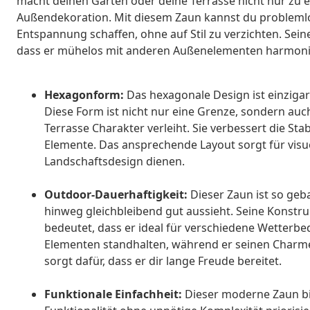
macht deinen Garten oder deine Terrasse nicht nur zu ei
Außendekoration. Mit diesem Zaun kannst du problemlos
Entspannung schaffen, ohne auf Stil zu verzichten. Sein
dass er mühelos mit anderen Außenelementen harmoni
Hexagonform:
Das hexagonale Design ist einzigar
Diese Form ist nicht nur eine Grenze, sondern au
Terrasse Charakter verleiht. Sie verbessert die St
Elemente. Das ansprechende Layout sorgt für visue
Landschaftsdesign dienen.
Outdoor-Dauerhaftigkeit:
Dieser Zaun ist so geb
hinweg gleichbleibend gut aussieht. Seine Konstruk
bedeutet, dass er ideal für verschiedene Wetterb
Elementen standhalten, während er seinen Charme
sorgt dafür, dass er dir lange Freude bereitet.
Funktionale Einfachheit:
Dieser moderne Zaun bie