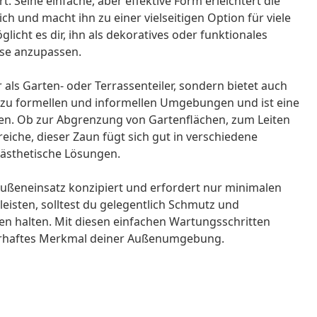
t. Seine einfache, aber effektive Form erleichtert die
h und macht ihn zu einer vielseitigen Option für viele
icht es dir, ihn als dekoratives oder funktionales
sse anzupassen.
 als Garten- oder Terrassenteiler, sondern bietet auch
 zu formellen und informellen Umgebungen und ist eine
ken. Ob zur Abgrenzung von Gartenflächen, zum Leiten
iche, dieser Zaun fügt sich gut in verschiedene
 ästhetische Lösungen.
ußeneinsatz konzipiert und erfordert nur minimalen
eisten, solltest du gelegentlich Schmutz und
n halten. Mit diesen einfachen Wartungsschritten
dauerhaftes Merkmal deiner Außenumgebung.