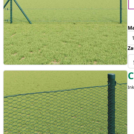
Ma
Za
C
Ink