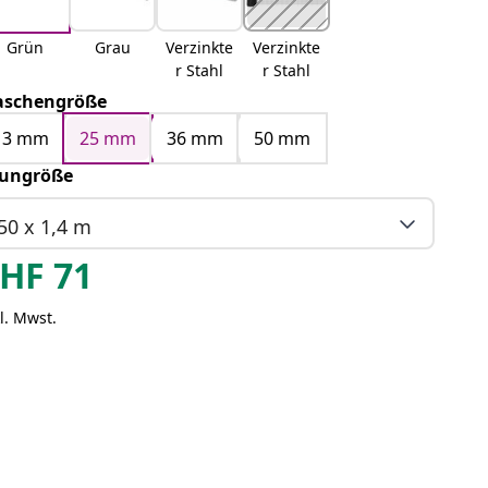
Grün
Grau
Verzinkte
Verzinkte
r Stahl
r Stahl
schengröße
13 mm
25 mm
36 mm
50 mm
ungröße
50 x 1,4 m
HF
71
l. Mwst.