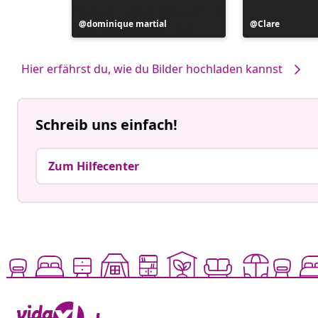
Beitrag
dominique martial
Beitrag
Clare
veröffentlicht
veröffentlicht
von
von
Hier erfährst du, wie du Bilder hochladen kannst
Schreib uns einfach!
Zum Hilfecenter