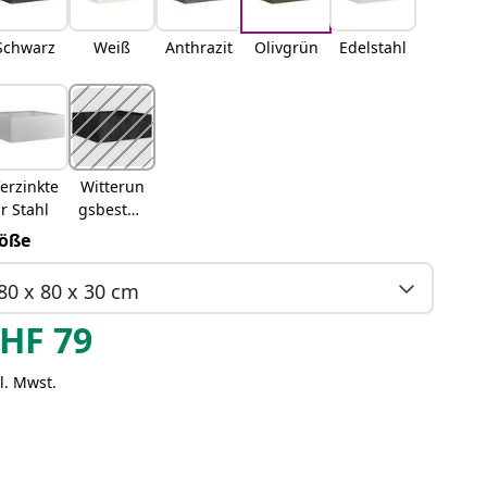
Schwarz
Weiß
Anthrazit
Olivgrün
Edelstahl
erzinkte
Witterun
r Stahl
gsbestän
diger
öße
Stahl
80 x 80 x 30 cm
HF
79
l. Mwst.