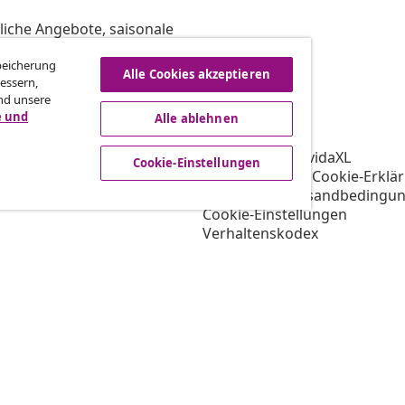
liche Angebote, saisonale
Speicherung
Alle Cookies akzeptieren
essern,
nd unsere
vidaXL
e und
Alle ablehnen
gramm
Über vidaXL
ür vidaXL
AGB Verkäufer vidaXL
Cookie-Einstellungen
ooperation
Datenschutz- & Cookie-Erklä
Priorisierte Versandbedingu
Cookie-Einstellungen
Verhaltenskodex
Arbeiten bei vidaXL
Impressum
Sicherheit
EU Verantwortliche Person
EPR-Richtlinie
Barrierefreiheit