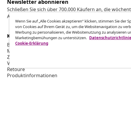
Newsletter abonnieren
Schließen Sie sich über 700.000 Käufern an, die wöchent
Aktionen und Neuheiten von vidaXL erhalten.
Wenn Sie auf „Alle Cookies akzeptieren“ klicken, stimmen Sie der 
von Cookies auf Ihrem Gerät zu, um die Websitenavigation zu verb
Werbung zu personalisieren, die Websitenutzung zu analysieren u
Kundenservice
Business
Marketingbemühungen zu unterstützen.
Datenschutzrichtlini
Cookie-Erklärung
Bestellung verfolgen
Partnerpro
Mein Konto
Produktion f
Zahlung
Marketing-K
Versand & Lieferung
Retoure
Produktinformationen
Bestellung