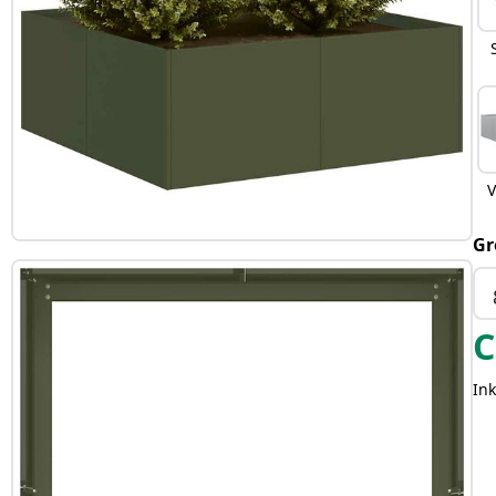
V
Gr
C
Ink