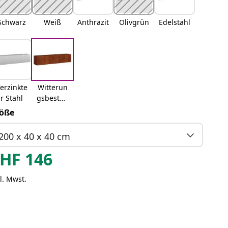
Schwarz
Weiß
Anthrazit
Olivgrün
Edelstahl
erzinkte
Witterun
r Stahl
gsbestän
diger
öße
Stahl
200 x 40 x 40 cm
HF
146
l. Mwst.