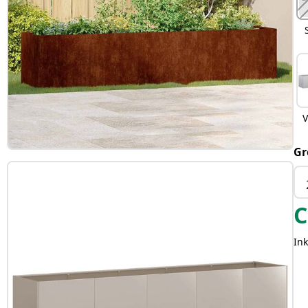
V
Gr
C
Ink