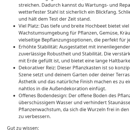
streichen. Dadurch kannst du Wartungs- und Repa
wetterfester Stahl ist sicherlich ein Blickfang. Schl
und hält dem Test der Zeit stand.
Viel Platz: Das tiefe und breite Hochbeet bietet vie
Wachstumsumgebung für Pflanzen, Gemüse, Kräut
vielseitige Bepflanzungsoptionen, die perfekt für
Erhöhte Stabilität: Ausgestattet mit innenliegend
zuverlässige Robustheit und Stabilität. Die verstär
mit Erde gefüllt ist, und bietet eine lange Haltbark
Dekorativer Reiz: Dieser Pflanzkasten ist so konzip
Szene setzt und deinem Garten oder deiner Terrass
Ästhetik und das natürliche Finish machen es zu 
nahtlos in die Außendekoration einfügt.
Offenes Bodendesign: Der offene Boden des Pflanz
überschüssigem Wasser und verhindert Staunässe
Pflanzenwachstum, da sich die Wurzeln frei in d
zu verbessern.
Gut zu wissen: