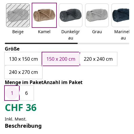
Beige
Kamel
Dunkelgr
Grau
Marinebl
au
au
Größe
130 x 150 cm
150 x 200 cm
220 x 240 cm
240 x 270 cm
Menge im PaketAnzahl im Paket
1
6
CHF
36
Inkl. Mwst.
Beschreibung