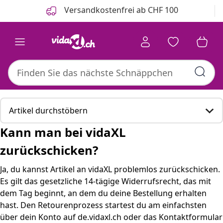
Zurück
Weiter
Versandkostenfrei ab CHF 100
Artikel durchstöbern
Kann man bei vidaXL
Kann man bei vidaXL zurückschicken?
zurückschicken?
Hier sind einige passende Produkte, die für Sie
Ja, du kannst Artikel an vidaXL problemlos zurückschicken.
interessant sein könnten.
Es gilt das gesetzliche 14-tägige Widerrufsrecht, das mit
dem Tag beginnt, an dem du deine Bestellung erhalten
So läuft die Retoure bei vidaXL ab
hast. Den Retourenprozess startest du am einfachsten
über dein Konto auf de.vidaxl.ch oder das Kontaktformular