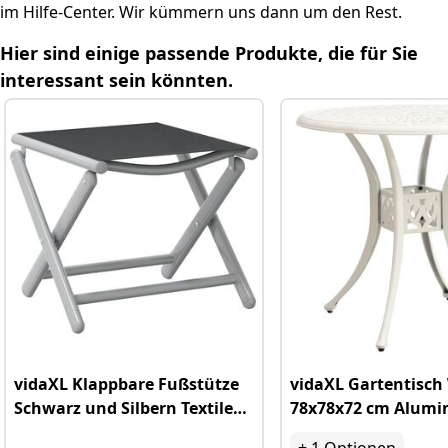
Weitere hilfreiche Fragen
im Hilfe-Center. Wir kümmern uns dann um den Rest.
Hier sind einige passende Produkte, die für Sie
Relevante Kategorielinks
interessant sein könnten.
vidaXL Klappbare Fußstütze
vidaXL Gartentisch
Schwarz und Silbern Textilene
78x78x72 cm Alumi
und Aluminium