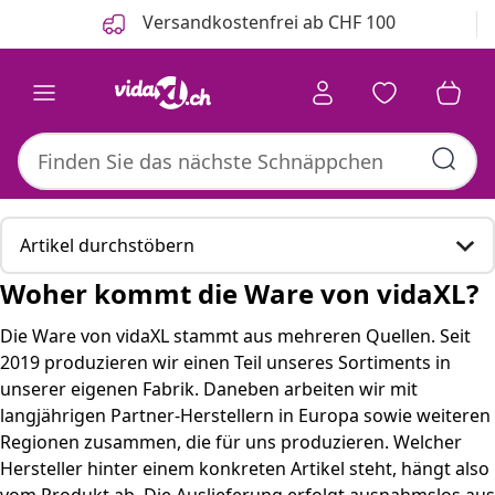
Zurück
Weiter
Versandkostenfrei ab CHF 100
Artikel durchstöbern
Woher kommt die Ware von vidaXL?
Woher kommt die Ware von vidaXL?
Die Ware von vidaXL stammt aus mehreren Quellen. Seit
2019 produzieren wir einen Teil unseres Sortiments in
Hier sind einige passende Produkte, die für Sie
unserer eigenen Fabrik. Daneben arbeiten wir mit
interessant sein könnten.
langjährigen Partner-Herstellern in Europa sowie weiteren
Regionen zusammen, die für uns produzieren. Welcher
So funktioniert das Beschaffungsmodell von vidaXL
Hersteller hinter einem konkreten Artikel steht, hängt also