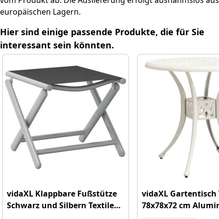
vom Produkt ab. Die Auslieferung erfolgt ausnahmslos aus
Weitere hilfreiche Fragen
europäischen Lagern.
Relevante Kategorielinks
Hier sind einige passende Produkte, die für Sie
interessant sein könnten.
vidaXL Klappbare Fußstütze
vidaXL Gartentisch
Schwarz und Silbern Textilene
78x78x72 cm Alumi
und Aluminium