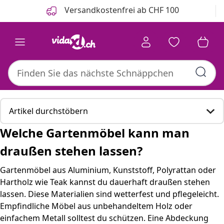
Zurück
Weiter
Versandkostenfrei ab CHF 100
Artikel durchstöbern
Welche Gartenmöbel kann man
Welche Gartenmöbel kann man draußen stehen
draußen stehen lassen?
lassen?
Gartenmöbel aus Aluminium, Kunststoff, Polyrattan oder
Hier sind einige passende Produkte, die für Sie
Hartholz wie Teak kannst du dauerhaft draußen stehen
interessant sein könnten：
lassen. Diese Materialien sind wetterfest und pflegeleicht.
Empfindliche Möbel aus unbehandeltem Holz oder
Welche Materialien und Pflege wirklich entscheidend
einfachem Metall solltest du schützen. Eine Abdeckung