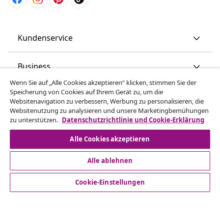
Kundenservice
Business
Wenn Sie auf „Alle Cookies akzeptieren“ klicken, stimmen Sie der
Speicherung von Cookies auf Ihrem Gerät zu, um die
vidaXL
Websitenavigation zu verbessern, Werbung zu personalisieren, die
Websitenutzung zu analysieren und unsere Marketingbemühungen
zu unterstützen.
Datenschutzrichtlinie und Cookie-Erklärung
Mehr entdecken
Alle Cookies akzeptieren
Alle ablehnen
Cookie-Einstellungen
© 2008-2026 vidaXL www.vidaxl.ch ist eine Website von TM
Handelsgesellschaft GmbH