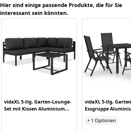
Hier sind einige passende Produkte, die für Sie
Weitere hilfreiche Fragen
interessant sein könnten.
Relevante Kategorielinks
vidaXL 5-tlg. Garten-Lounge-
vidaXL 5-tlg. Garten
Set mit Kissen Aluminium
Essgruppe Alumin
Anthrazit
Schwarz
+
1
Optionen