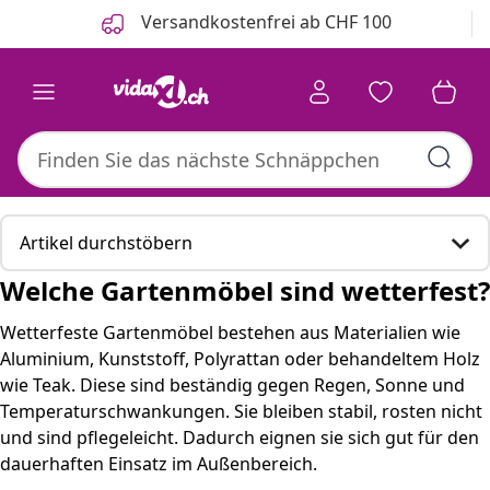
Zurück
Weiter
Versandkostenfrei ab CHF 100
Artikel durchstöbern
Welche Gartenmöbel sind wetterfest?
Welche Gartenmöbel sind wetterfest?
Wetterfeste Gartenmöbel bestehen aus Materialien wie
Aluminium, Kunststoff, Polyrattan oder behandeltem Holz
Hier sind einige passende Produkte, die für Sie
wie Teak. Diese sind beständig gegen Regen, Sonne und
interessant sein könnten.
Temperaturschwankungen. Sie bleiben stabil, rosten nicht
und sind pflegeleicht. Dadurch eignen sie sich gut für den
Tipps zur Auswahl und Pflege wetterfester
dauerhaften Einsatz im Außenbereich.
Gartenmöbel