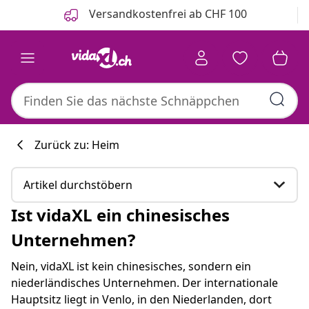
Zurück
Weiter
Versandkostenfrei ab CHF 100
Zurück zu: Heim
Artikel durchstöbern
Ist vidaXL ein chinesisches
Ist vidaXL ein chinesisches Unternehmen?
Unternehmen?
Hier sind einige passende Produkte, die für Sie
Nein, vidaXL ist kein chinesisches, sondern ein
interessant sein könnten.
niederländisches Unternehmen. Der internationale
Hauptsitz liegt in Venlo, in den Niederlanden, dort