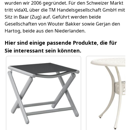
So funktioniert vidaXL - und woher unsere Ware
wurden wir 2006 gegründet. Für den Schweizer Markt
kommt
tritt vidaXL über die TM Handelsgesellschaft GmbH mit
Sitz in Baar (Zug) auf. Geführt werden beide
Weitere hilfreiche Fragen
Gesellschaften von Wouter Bakker sowie Gerjan den
Hartog, beide aus den Niederlanden.
Relevante Kategorielinks
Hier sind einige passende Produkte, die für
Sie interessant sein könnten.